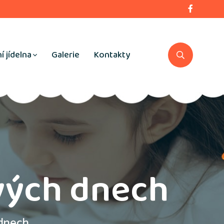
í jídelna
Galerie
Kontakty
vých dnech
 dnech