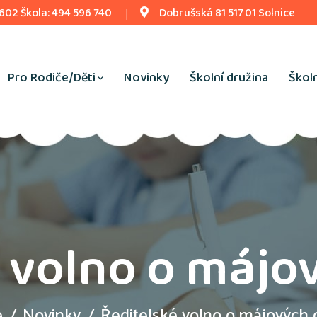
 602 Škola: 494 596 740
Dobrušská 81 517 01 Solnice
Pro Rodiče/Děti
Novinky
Školní družina
Školn
é volno o májo
e
Novinky
Ředitelské volno o májových