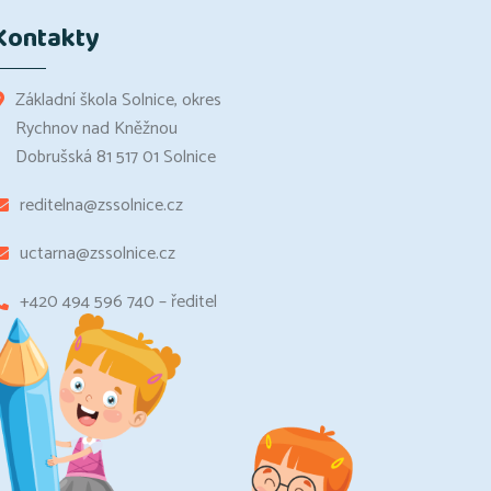
Kontakty
Základní škola Solnice, okres
Rychnov nad Kněžnou
Dobrušská 81 517 01 Solnice
reditelna@zssolnice.cz
uctarna@zssolnice.cz
+420 494 596 740 – ředitel