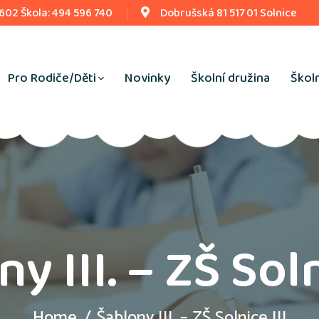
 602 Škola: 494 596 740
Dobrušská 81 517 01 Solnice
Pro Rodiče/Děti
Novinky
Školní družina
Školn
y III. – ZŠ Soln
Home
Šablony III. – ZŠ Solnice III