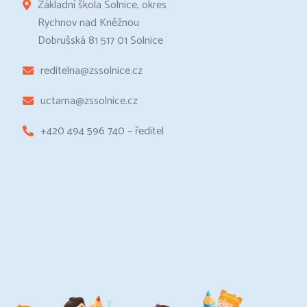
Základní škola Solnice, okres
Rychnov nad Kněžnou
Dobrušská 81 517 01 Solnice
reditelna@zssolnice.cz
uctarna@zssolnice.cz
+420 494 596 740 – ředitel