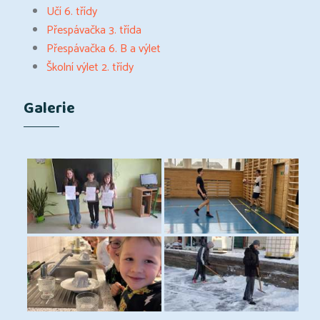
Učí 6. třídy
Přespávačka 3. třída
Přespávačka 6. B a výlet
Školní výlet 2. třídy
Galerie