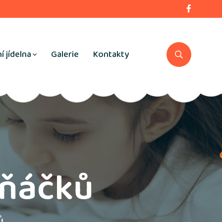
í jídelna
Galerie
Kontakty
vňáčků
ů