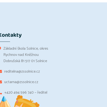
Kontakty
Základní škola Solnice, okres
Rychnov nad Kněžnou
Dobrušská 81 517 01 Solnice
reditelna@zssolnice.cz
uctarna@zssolnice.cz
+420 494 596 740 – ředitel