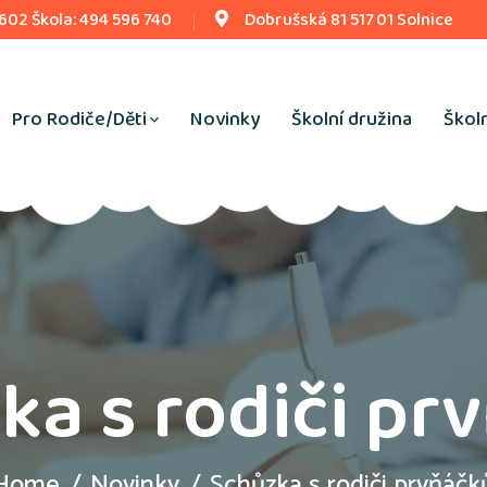
 602 Škola: 494 596 740
Dobrušská 81 517 01 Solnice
Pro Rodiče/Děti
Novinky
Školní družina
Školn
ka s rodiči pr
Home
Novinky
Schůzka s rodiči prvňáčk