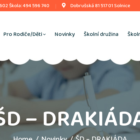
 602 Škola: 494 596 740
Dobrušská 81 517 01 Solnice
Pro Rodiče/Děti
Novinky
Školní družina
Školn
ŠD – DRAKIÁD
Home
Novinky
ŠD – DRAKIÁDA