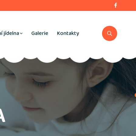
í jídelna
Galerie
Kontakty
A