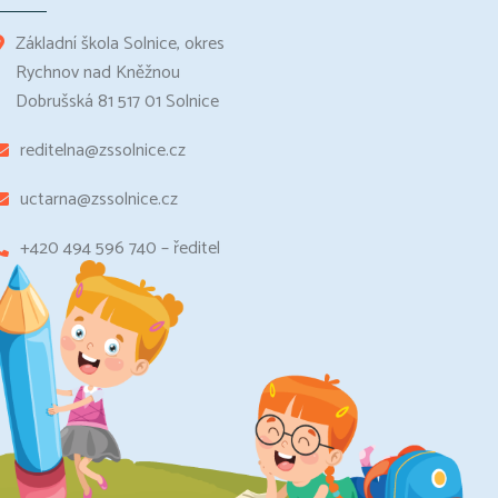
Základní škola Solnice, okres
Rychnov nad Kněžnou
Dobrušská 81 517 01 Solnice
reditelna@zssolnice.cz
uctarna@zssolnice.cz
+420 494 596 740 – ředitel