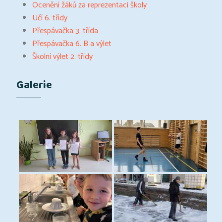
Ocenění žáků za reprezentaci školy
Učí 6. třídy
Přespávačka 3. třída
Přespávačka 6. B a výlet
Školní výlet 2. třídy
Galerie