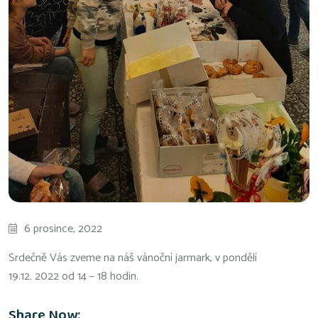
6 prosince, 2022
Srdečně Vás zveme na náš vánoční jarmark, v pondělí
19.12. 2022 od 14 – 18 hodin.
Share Now: