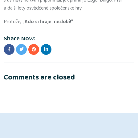
s úsměvy na tváři připomněli, jak príma je Lego, Bingo, Prší
a další léty osvědčené společenské hry.
Protože,
„Kdo si hraje, nezlobí!”
Share Now:
Comments are closed