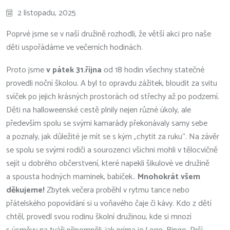
2 listopadu, 2025
Poprvé jsme se v naší družině rozhodli, že větší akci pro naše
děti uspořádáme ve večerních hodinách.
Proto jsme
v pátek 31.října
od 18 hodin všechny statečné
provedli noční školou. A byl to opravdu zážitek, bloudit za svitu
svíček po jejich krásných prostorách od střechy až po podzemí.
Děti na halloweenské cestě plnily nejen různé úkoly, ale
především spolu se svými kamarády překonávaly samy sebe
a poznaly, jak důležité je mít se s kým „chytit za ruku“. Na závěr
se spolu se svými rodiči a sourozenci všichni mohli v tělocvičně
sejít u dobrého občerstvení, které napekli šikulové ve družině
a spousta hodných maminek, babiček..
Mnohokrát všem
děkujeme!
Zbytek večera proběhl v rytmu tance nebo
přátelského popovídání si u voňavého čaje či kávy. Kdo z dětí
chtěl, provedl svou rodinu školní družinou, kde si mnozí