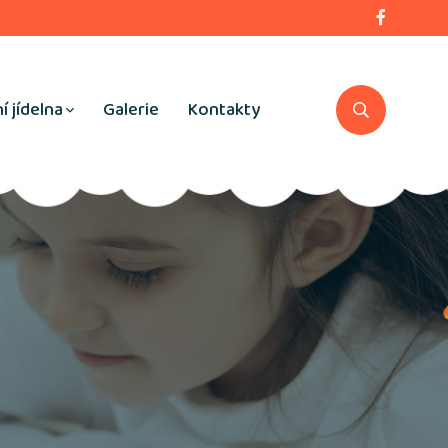
í jídelna
Galerie
Kontakty
d