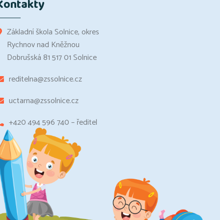
Kontakty
Základní škola Solnice, okres
Rychnov nad Kněžnou
Dobrušská 81 517 01 Solnice
reditelna@zssolnice.cz
uctarna@zssolnice.cz
+420 494 596 740 – ředitel