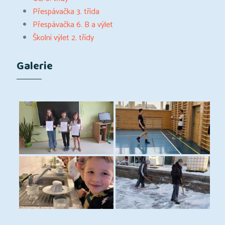
Přespávačka 3. třída
Přespávačka 6. B a výlet
Školní výlet 2. třídy
Galerie