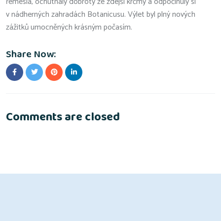
řemesla, ochutnaly dobroty ze zdejší krčmy a odpočinuly si
v nádherných zahradách Botanicusu. Výlet byl plný nových
zážitků umocněných krásným počasím.
Share Now:
Comments are closed