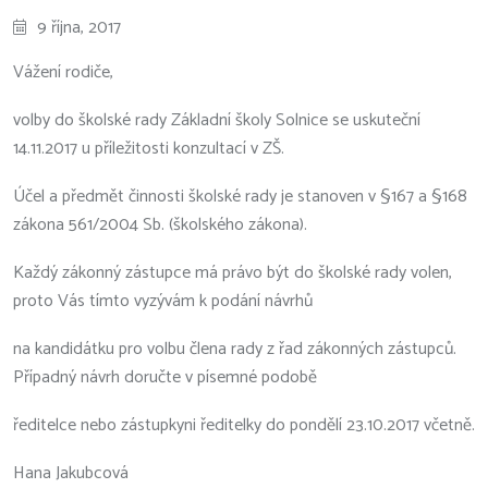
9 října, 2017
Vážení rodiče,
volby do školské rady Základní školy Solnice se uskuteční
14.11.2017 u příležitosti konzultací v ZŠ.
Účel a předmět činnosti školské rady je stanoven v §167 a §168
zákona 561/2004 Sb. (školského zákona).
Každý zákonný zástupce má právo být do školské rady volen,
proto Vás tímto vyzývám k podání návrhů
na kandidátku pro volbu člena rady z řad zákonných zástupců.
Případný návrh doručte v písemné podobě
ředitelce nebo zástupkyni ředitelky do pondělí 23.10.2017 včetně.
Hana Jakubcová