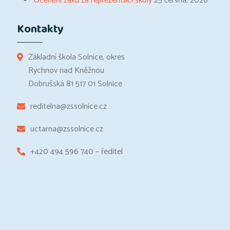
Ocenění žáků za reprezentaci školy
25 června, 2026
Kontakty
Základní škola Solnice, okres
Rychnov nad Kněžnou
Dobrušská 81 517 01 Solnice
reditelna@zssolnice.cz
uctarna@zssolnice.cz
+420 494 596 740 – ředitel