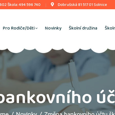
 602 Škola: 494 596 740
Dobrušská 81 517 01 Solnice
Pro Rodiče/Děti
Novinky
Školní družina
Školn
ankovního úč
ome
Novinky
Změna bankovního účtu šk