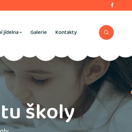
í jídelna
Galerie
Kontakty
tu školy
oly