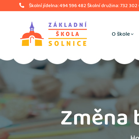
Školní jídelna: 494 596 482 Školní družina: 732 302
O škole
Změna b
H