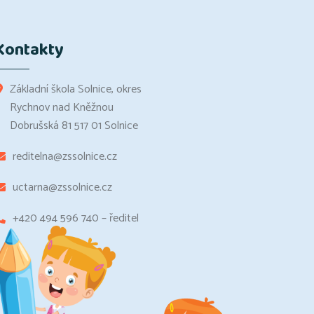
Kontakty
Základní škola Solnice, okres
Rychnov nad Kněžnou
Dobrušská 81 517 01 Solnice
reditelna@zssolnice.cz
uctarna@zssolnice.cz
+420 494 596 740 – ředitel