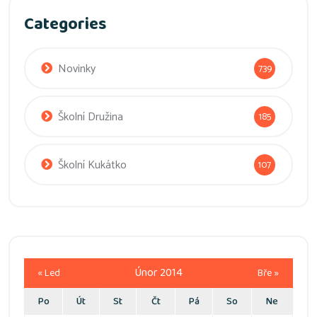
Categories
Novinky
739
Školní Družina
185
Školní Kukátko
107
Únor 2014
« Led
Bře »
Po
Út
St
Čt
Pá
So
Ne