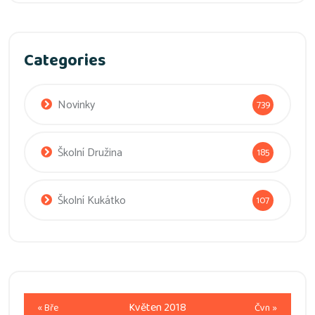
Categories
Novinky
739
Školní Družina
185
Školní Kukátko
107
Květen 2018
« Bře
Čvn »