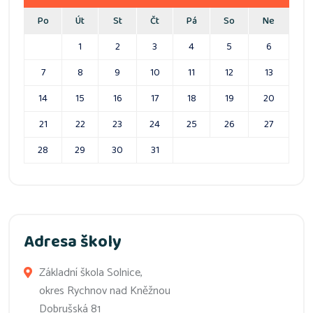
Po
Út
St
Čt
Pá
So
Ne
1
2
3
4
5
6
7
8
9
10
11
12
13
14
15
16
17
18
19
20
21
22
23
24
25
26
27
28
29
30
31
Adresa školy
Základní škola Solnice,
okres Rychnov nad Kněžnou
Dobrušská 81