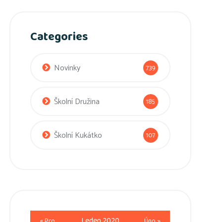
Categories
Novinky
739
Školní Družina
185
Školní Kukátko
107
Leden 2020
« Pro
Úno »