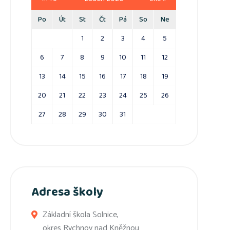
Po
Út
St
Čt
Pá
So
Ne
1
2
3
4
5
6
7
8
9
10
11
12
13
14
15
16
17
18
19
20
21
22
23
24
25
26
27
28
29
30
31
Adresa školy
Základní škola Solnice,
okres Rychnov nad Kněžnou