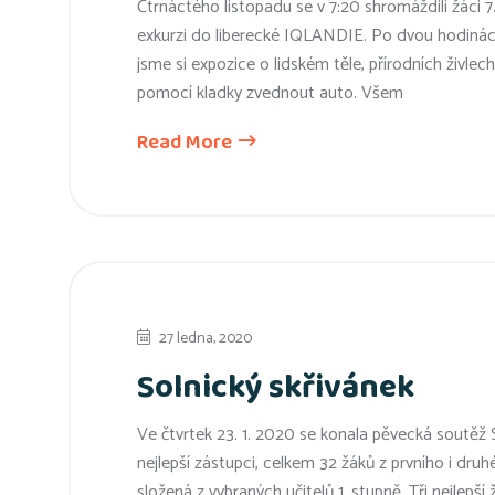
Čtrnáctého listopadu se v 7:20 shromáždili žáci 7.
exkurzi do liberecké IQLANDIE. Po dvou hodinách 
jsme si expozice o lidském těle, přírodních živlec
pomocí kladky zvednout auto. Všem
Read More
27 ledna, 2020
Solnický skřivánek
Ve čtvrtek 23. 1. 2020 se konala pěvecká soutěž So
nejlepší zástupci, celkem 32 žáků z prvního i dru
složená z vybraných učitelů 1. stupně. Tři nejlepš