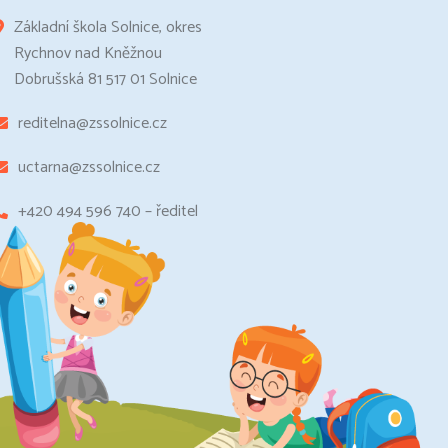
Základní škola Solnice, okres
Rychnov nad Kněžnou
Dobrušská 81 517 01 Solnice
reditelna@zssolnice.cz
uctarna@zssolnice.cz
+420 494 596 740 – ředitel