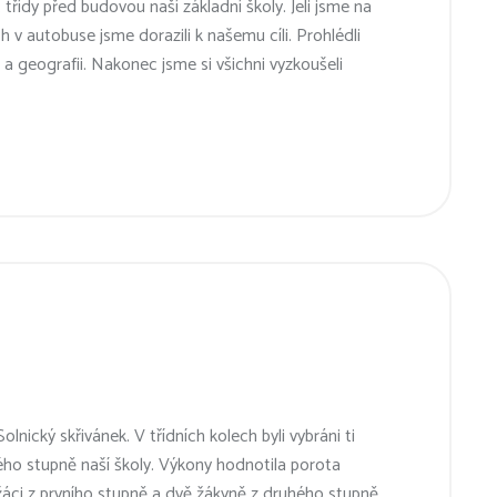
 třídy před budovou naší základní školy. Jeli jsme na
v autobuse jsme dorazili k našemu cíli. Prohlédli
h a geografii. Nakonec jsme si všichni vyzkoušeli
lnický skřivánek. V třídních kolech byli vybráni ti
hého stupně naší školy. Výkony hodnotila porota
í žáci z prvního stupně a dvě žákyně z druhého stupně