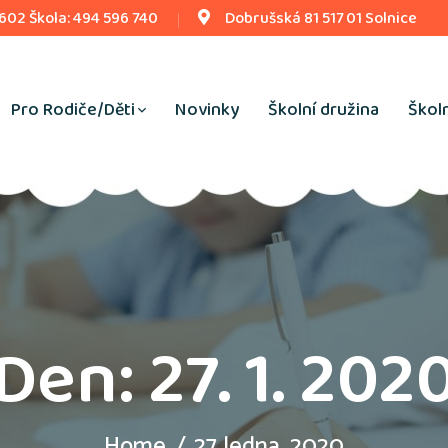
 602 Škola: 494 596 740
Dobrušská 81 517 01 Solnice
Pro Rodiče/Děti
Novinky
Školní družina
Školn
Den:
27. 1. 202
Home
27 ledna, 2020