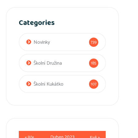
Categories
Novinky
739
Školní Družina
185
Školní Kukátko
107
Duben 2023
« Bře
Kvě »