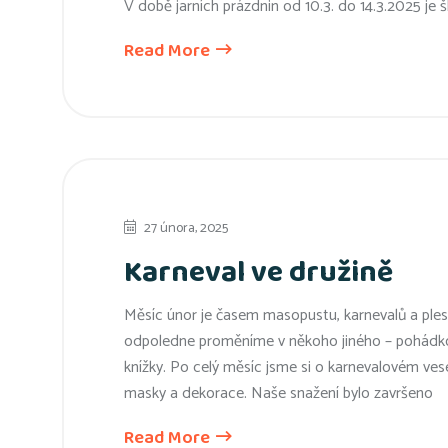
V době jarních prázdnin od 10.3. do 14.3.2025 je
Read More
27 února, 2025
Karneval ve družině
Měsíc únor je časem masopustu, karnevalů a plesů.
odpoledne proměníme v někoho jiného – pohádkovo
knížky. Po celý měsíc jsme si o karnevalovém veselí 
masky a dekorace. Naše snažení bylo završeno
Read More