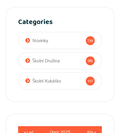
Categories
Novinky
739
Školní Družina
185
Školní Kukátko
107
Únor 2025
« Led
Bře »