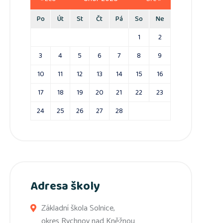
Po
Út
St
Čt
Pá
So
Ne
1
2
3
4
5
6
7
8
9
10
11
12
13
14
15
16
17
18
19
20
21
22
23
24
25
26
27
28
Adresa školy
Základní škola Solnice,
okres Rychnov nad Kněžnou