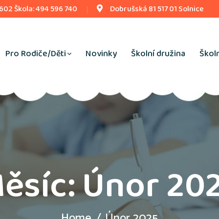
 602 Škola: 494 596 740
Dobrušská 81 517 01 Solnice
Pro Rodiče/Děti
Novinky
Školní družina
Školn
ěsíc:
Únor 20
Home
Únor 2025