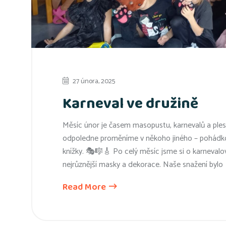
27 února, 2025
Karneval ve družině
Měsíc únor je časem masopustu, karnevalů a plesů.
odpoledne proměníme v někoho jiného – pohádkovo
knížky. 🎭🎼🎸 Po celý měsíc jsme si o karnevalovém
nejrůznější masky a dekorace. Naše snažení bylo
Read More