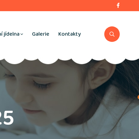
í jídelna
Galerie
Kontakty
25