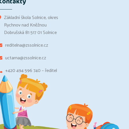
Kontakty
Základní škola Solnice, okres
Rychnov nad Kněžnou
Dobrušská 81 517 01 Solnice
reditelna@zssolnice.cz
uctarna@zssolnice.cz
+420 494 596 740 – ředitel