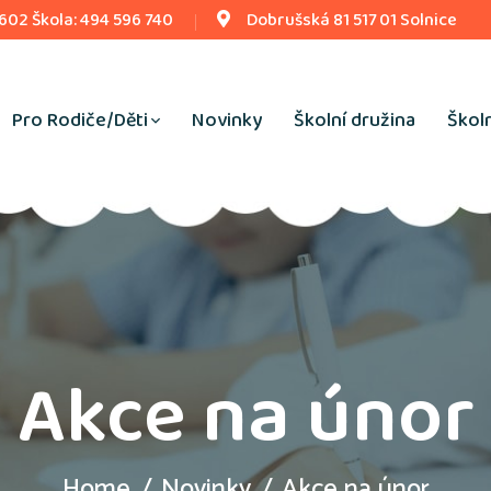
 602 Škola: 494 596 740
Dobrušská 81 517 01 Solnice
Pro Rodiče/Děti
Novinky
Školní družina
Školn
Akce na únor
Home
Novinky
Akce na únor