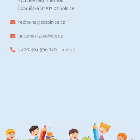
Rychnov nad Kněžnou
Dobrušská 81 517 01 Solnice
reditelna@zssolnice.cz
uctarna@zssolnice.cz
+420 494 596 740 – ředitel