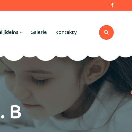
í jídelna
Galerie
Kontakty
. B