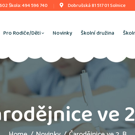
 602 Škola: 494 596 740
Dobrušská 81 517 01 Solnice
Pro Rodiče/Děti
Novinky
Školní družina
Školn
rodějnice ve 2
Home
Novinky
Čarodějnice ve 2. B