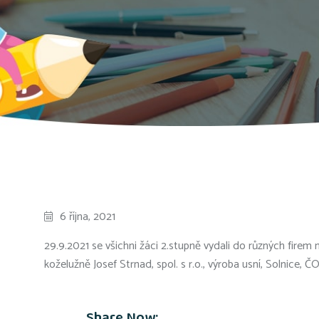
6 října, 2021
29.9.2021 se všichni žáci 2.stupně vydali do různých fir
koželužně Josef Strnad, spol. s r.o., výroba usní, Solnice,
Share Now: