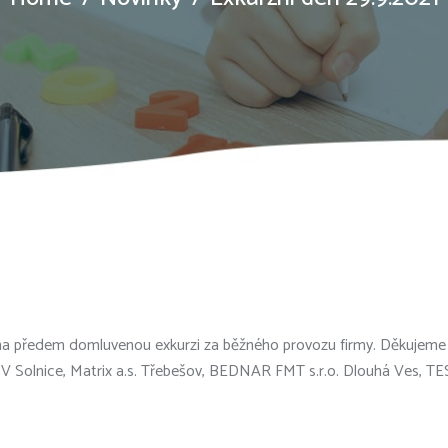
em na předem domluvenou exkurzi za běžného provozu firmy. Děkujem
 ČOV Solnice, Matrix a.s. Třebešov, BEDNAR FMT s.r.o. Dlouhá Ves, TES