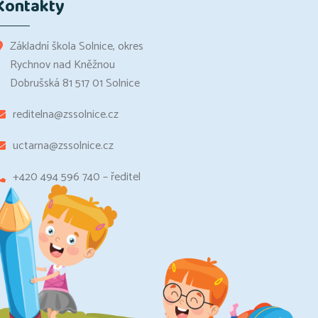
Kontakty
Základní škola Solnice, okres
Rychnov nad Kněžnou
Dobrušská 81 517 01 Solnice
reditelna@zssolnice.cz
uctarna@zssolnice.cz
+420 494 596 740 – ředitel