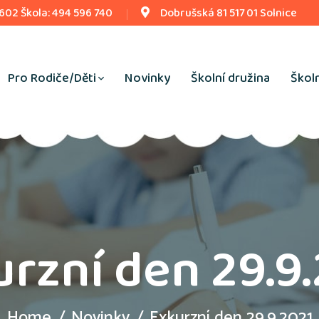
 602 Škola: 494 596 740
Dobrušská 81 517 01 Solnice
Pro Rodiče/Děti
Novinky
Školní družina
Školn
rzní den 29.9
Home
Novinky
Exkurzní den 29.9.2021