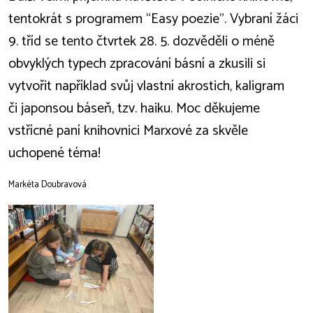
tentokrát s programem “Easy poezie”. Vybraní žáci
9. tříd se tento čtvrtek 28. 5. dozvěděli o méně
obvyklých typech zpracování básní a zkusili si
vytvořit například svůj vlastní akrostich, kaligram
či japonsou báseň, tzv. haiku. Moc děkujeme
vstřícné paní knihovnici Marxové za skvěle
uchopené téma!
Markéta Doubravová