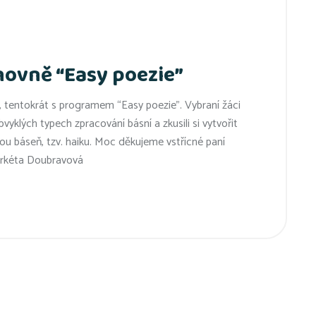
hovně “Easy poezie”
ě, tentokrát s programem “Easy poezie”. Vybraní žáci
bvyklých typech zpracování básní a zkusili si vytvořit
nsou báseň, tzv. haiku. Moc děkujeme vstřícné paní
arkéta Doubravová