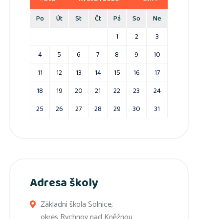
Po
Út
St
Čt
Pá
So
Ne
1
2
3
4
5
6
7
8
9
10
11
12
13
14
15
16
17
18
19
20
21
22
23
24
25
26
27
28
29
30
31
Adresa školy
Základní škola Solnice,
okres Rychnov nad Kněžnou