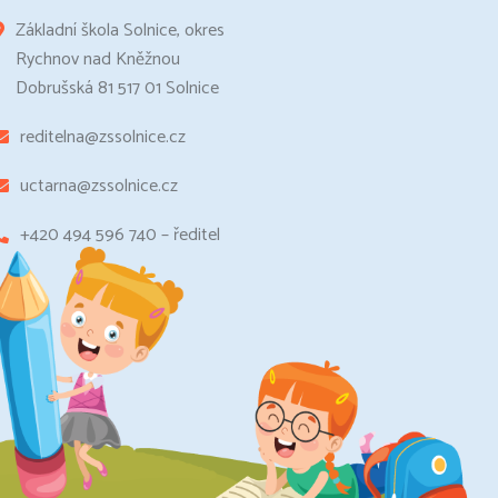
Základní škola Solnice, okres
Rychnov nad Kněžnou
Dobrušská 81 517 01 Solnice
reditelna@zssolnice.cz
uctarna@zssolnice.cz
+420 494 596 740 – ředitel