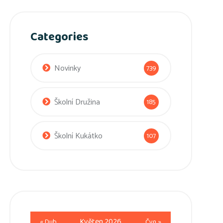
Categories
Novinky
739
Školní Družina
185
Školní Kukátko
107
Květen 2026
« Dub
Čvn »