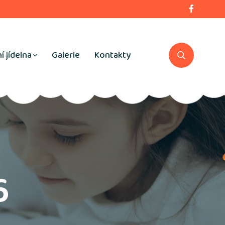
í jídelna
Galerie
Kontakty
6