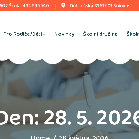
 602 Škola: 494 596 740
Dobrušská 81 517 01 Solnice
Pro Rodiče/Děti
Novinky
Školní družina
Školn
Den:
28. 5. 202
Home
28 května, 2026