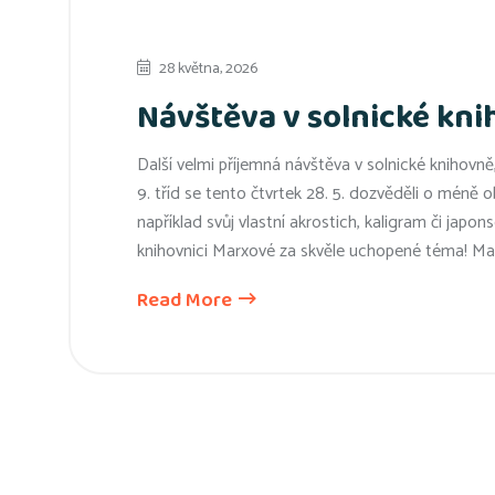
28 května, 2026
Návštěva v solnické kni
Další velmi příjemná návštěva v solnické knihovn
9. tříd se tento čtvrtek 28. 5. dozvěděli o méně o
například svůj vlastní akrostich, kaligram či japo
knihovnici Marxové za skvěle uchopené téma! M
Read More