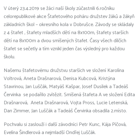
V úterý 23.4.2019 se žáci naší školy zúčastnili 6.ročníku
celorepublikové akce Štafetového poháru družstev žáků a žákyň
základních škol – okresního kola v Dobrušce. Závody se skládaly
z 4 štafet , štafety mladších dětí na 8x100m, štafety starších
dětí na 8x100m a dvou smíšených štafet. Časy všech dílčích
štafet se sečetly a tím vznikl jeden čas výsledný pro každou
školu.
Našemu štafetovému družstvu starších ve složení Karolína
Voltrová, Aneta Drašnarová, Denisa Kubcová, Kristýna
Stavrinou, Jan Luščák, Matyáš Kašpar, Josef Dusílek a Tadeáš
Červinka se podařilo zvítězit. Smíšená štafeta A ve složení Edita
Drašnarová, Aneta Drašnarová, Vojta Pross, Lucie Letenská,
Dan Zimmer, Jan Luščák a Tadeáš Červinka obsadila 2.místo.
Pochvalu si zaslouží i další závodníci Petr Kunc, Kája Píčová,
Evelína Šindlerová a nejmladší Ondřej Luščák.