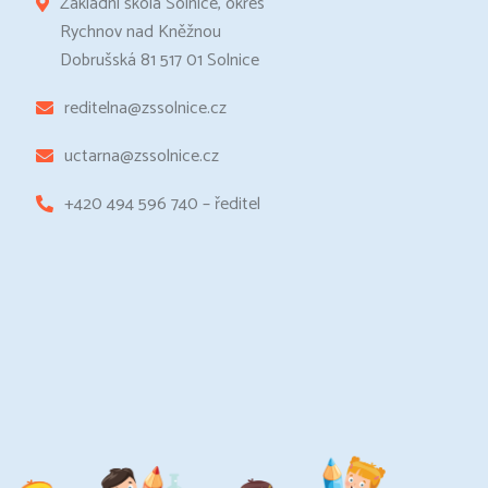
Základní škola Solnice, okres
Rychnov nad Kněžnou
Dobrušská 81 517 01 Solnice
reditelna@zssolnice.cz
uctarna@zssolnice.cz
+420 494 596 740 – ředitel