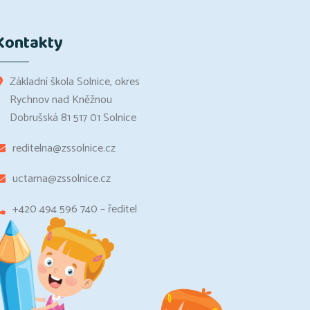
Kontakty
Základní škola Solnice, okres
Rychnov nad Kněžnou
Dobrušská 81 517 01 Solnice
reditelna@zssolnice.cz
uctarna@zssolnice.cz
+420 494 596 740 – ředitel