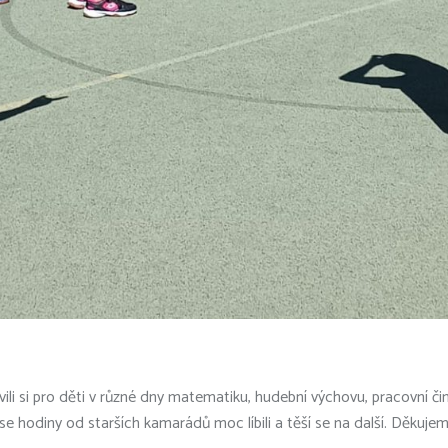
vili si pro děti v různé dny matematiku, hudební výchovu, pracovní činno
e hodiny od starších kamarádů moc líbili a těší se na další. Děkujem