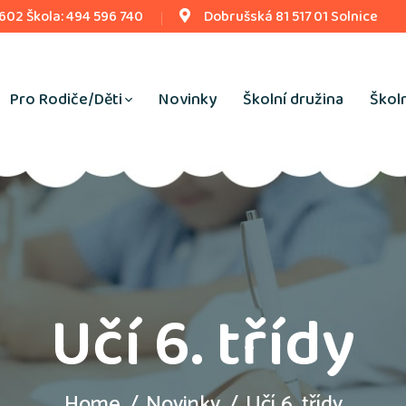
 602 Škola: 494 596 740
Dobrušská 81 517 01 Solnice
Pro Rodiče/Děti
Novinky
Školní družina
Školn
Učí 6. třídy
Home
Novinky
Učí 6. třídy