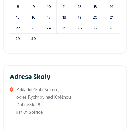
8
9
10
11
12
13
14
15
16
17
18
19
20
21
22
23
24
25
26
27
28
29
30
Adresa školy
Základní škola Solnice,
okres Rychnov nad Kněžnou
Dobrušská 81
517 01 Solnice