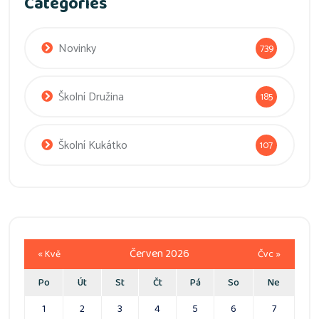
Categories
Novinky
739
Školní Družina
185
Školní Kukátko
107
Červen 2026
« Kvě
Čvc »
Po
Út
St
Čt
Pá
So
Ne
1
2
3
4
5
6
7