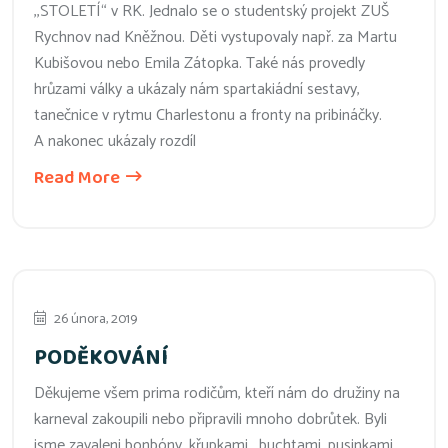
,,STOLETÍ“ v RK. Jednalo se o studentský projekt ZUŠ
Rychnov nad Kněžnou. Děti vystupovaly např. za Martu
Kubišovou nebo Emila Zátopka. Také nás provedly
hrůzami války a ukázaly nám spartakiádní sestavy,
tanečnice v rytmu Charlestonu a fronty na pribináčky.
A nakonec ukázaly rozdíl
Read More
26 února, 2019
PODĚKOVÁNÍ
Děkujeme všem prima rodičům, kteří nám do družiny na
karneval zakoupili nebo připravili mnoho dobrůtek. Byli
jsme zavaleni bonbóny, křupkami , buchtami, pusinkami,