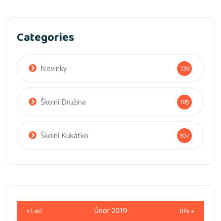
Categories
Novinky
739
Školní Družina
185
Školní Kukátko
107
Únor 2019
« Led
Bře »