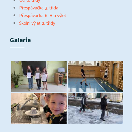
Učí 6. třídy
Přespávačka 3. třída
Přespávačka 6. B a výlet
Školní výlet 2. třídy
Galerie