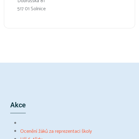
Dobrušská 81
517 01 Solnice
Akce
Ocenění žáků za reprezentaci školy