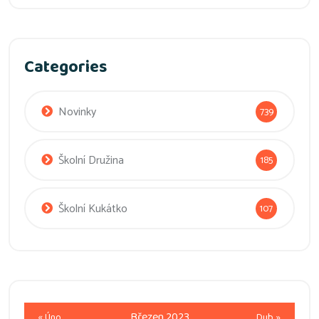
Categories
Novinky
739
Školní Družina
185
Školní Kukátko
107
Březen 2023
« Úno
Dub »