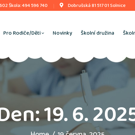
 602 Škola: 494 596 740
Dobrušská 81 517 01 Solnice
Pro Rodiče/Děti
Novinky
Školní družina
Školn
Den:
19. 6. 202
Home
19 června, 2025