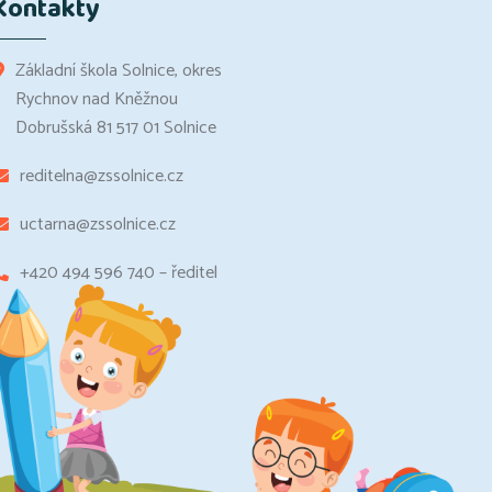
Kontakty
Základní škola Solnice, okres
Rychnov nad Kněžnou
Dobrušská 81 517 01 Solnice
reditelna@zssolnice.cz
uctarna@zssolnice.cz
+420 494 596 740 – ředitel