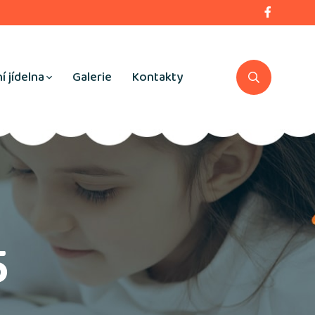
í jídelna
Galerie
Kontakty
5