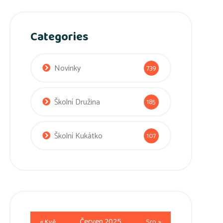
Categories
Novinky
739
Školní Družina
185
Školní Kukátko
107
Červen 2025
« Kvě
Srp »