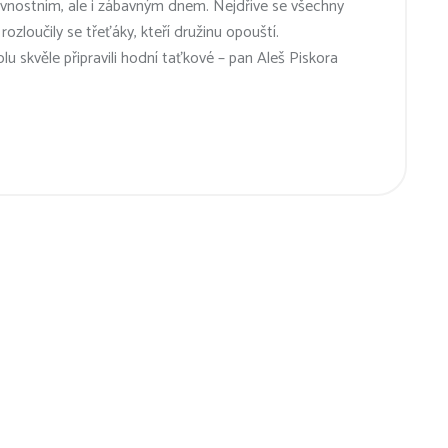
slavnostním, ale i zábavným dnem. Nejdříve se všechny
ozloučily se třeťáky, kteří družinu opouští.
lu skvěle připravili hodní taťkové – pan Aleš Piskora