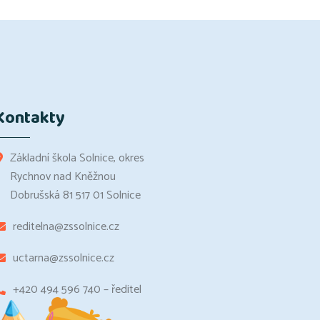
Kontakty
Základní škola Solnice, okres
Rychnov nad Kněžnou
Dobrušská 81 517 01 Solnice
reditelna@zssolnice.cz
uctarna@zssolnice.cz
+420 494 596 740 – ředitel