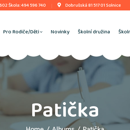
 602 Škola: 494 596 740
Dobrušská 81 517 01 Solnice
Pro Rodiče/Děti
Novinky
Školní družina
Školn
Patička
Home
Albums
Patička