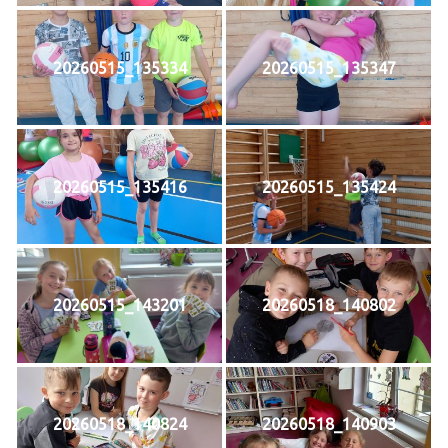
20260515_135334
20260515_135347
20260515_135416
20260515_135424
20260515_143201
20260518_140802
20260518_140824
20260518_140903