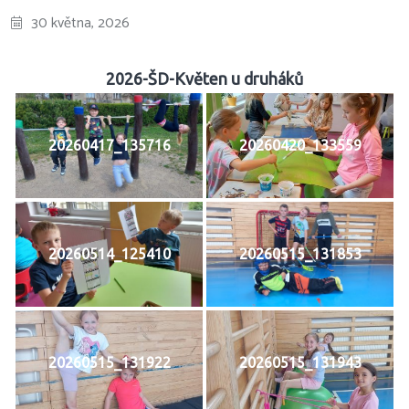
30 května, 2026
2026-ŠD-Květen u druháků
20260417_135716
20260420_133559
20260514_125410
20260515_131853
20260515_131922
20260515_131943