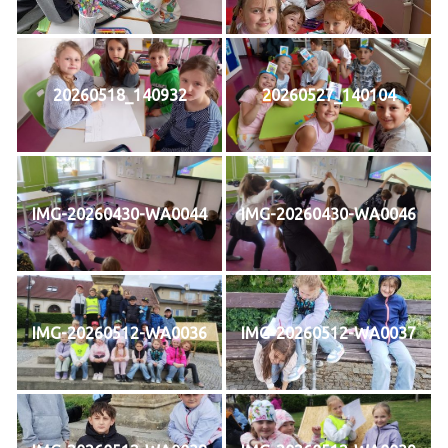
20260518_140932
20260527_140104
IMG-20260430-WA0044
IMG-20260430-WA0046
IMG-20260512-WA0036
IMG-20260512-WA0037