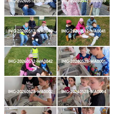
IMG-20260512-WA0038
IMG-20260512-WA0039
IMG-20260512-WA0040
IMG-20260512-WA0041
IMG-20260512-WA0042
IMG-20260528-WA0001
IMG-20260528-WA0002
IMG-20260528-WA0004