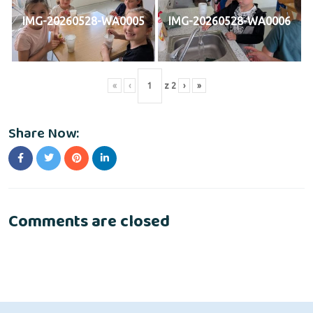
IMG-20260528-WA0005
IMG-20260528-WA0006
«
‹
z
2
›
»
Share Now:
Comments are closed