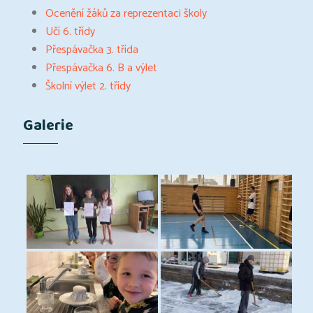
Ocenění žáků za reprezentaci školy
Učí 6. třídy
Přespávačka 3. třída
Přespávačka 6. B a výlet
Školní výlet 2. třídy
Galerie