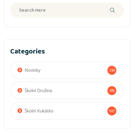
Categories
Novinky
739
Školní Družina
185
Školní Kukátko
107