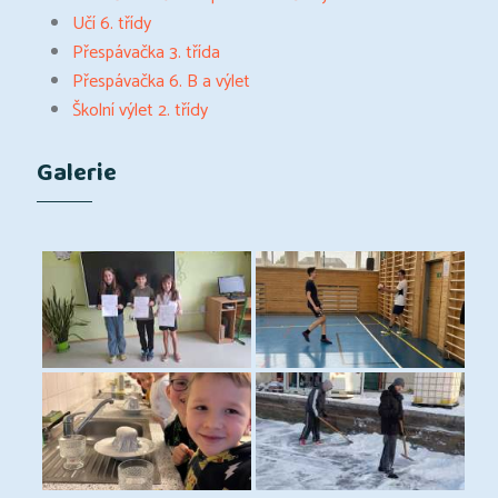
Učí 6. třídy
Přespávačka 3. třída
Přespávačka 6. B a výlet
Školní výlet 2. třídy
Galerie