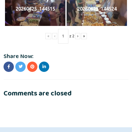
20260625_144515
20260625_144524
«
‹
z
2
›
»
Share Now:
Comments are closed