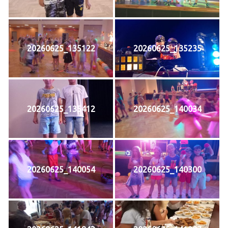
20260625_135122
20260625_135235
20260625_135412
20260625_140034
20260625_140054
20260625_140300