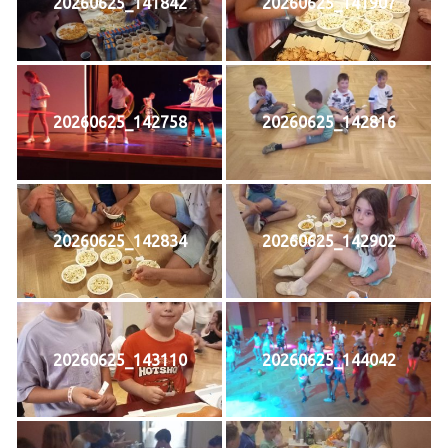
20260625_141842
20260625_141907
20260625_142758
20260625_142816
20260625_142834
20260625_142902
20260625_143110
20260625_144042