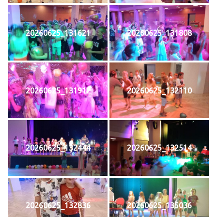
20260625_131621
20260625_131808
20260625_131912
20260625_132110
20260625_132444
20260625_132514
20260625_132836
20260625_135036