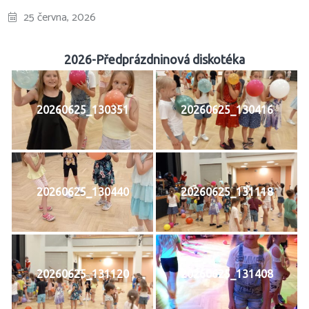
25 června, 2026
2026-Předprázdninová diskotéka
20260625_130351
20260625_130416
20260625_130440
20260625_131118
20260625_131120
20260625_131408