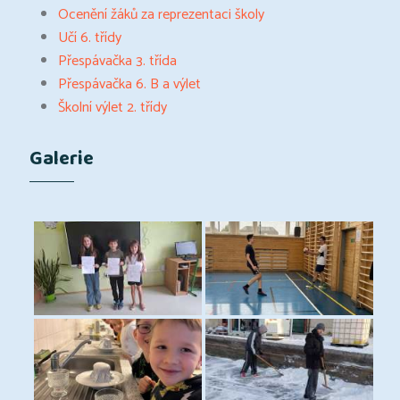
Ocenění žáků za reprezentaci školy
Učí 6. třídy
Přespávačka 3. třída
Přespávačka 6. B a výlet
Školní výlet 2. třídy
Galerie