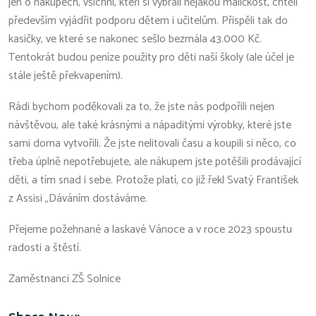
jen o nákupech, všichni, kteří si vybrali nějakou maličkost, chtěli
především vyjádřit podporu dětem i učitelům. Přispěli tak do
kasičky, ve které se nakonec sešlo bezmála 43.000 Kč.
Tentokrát budou peníze použity pro děti naší školy (ale účel je
stále ještě překvapením).
Rádi bychom poděkovali za to, že jste nás podpořili nejen
návštěvou, ale také krásnými a nápaditými výrobky, které jste
sami doma vytvořili. Že jste nelitovali času a koupili si něco, co
třeba úplně nepotřebujete, ale nákupem jste potěšili prodávající
děti, a tím snad i sebe. Protože platí, co již řekl Svatý František
z Assisi „Dáváním dostáváme.
Přejeme požehnané a laskavé Vánoce a v roce 2023 spoustu
radosti a štěstí.
Zaměstnanci ZŠ Solnice