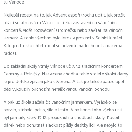
tu Vánoce.
Nejlepší recept na to, jak Advent aspoň trochu ucítit, jak prožít
blížící se atmosféru Vánoc, je třeba zastavení na vánočním
koncertě, vidět rozsvěcení stromečku nebo zavítat na vánoční
jarmark. A tohle všechno bylo letos v prosinci v Solnici k mání.
Kdo jen trošku chtěl, mohl se adventu nadechnout a načerpat
radost.
Do základní školy vtrhly Vánoce už 7. 12. tradičním koncertem
Carminy a Rolničky. Nasvícená chodba téhle stoleté školní dámy
je pro dětské zpívání jako stvořená. A tak po tříleté pauze opět
děti vykouzlily příchozím nefalšovanou vánoční pohodu.
A pak už škola začala žít vánočním jarmarkem. Vyrábělo se,
barvilo, stříhalo, peklo, šilo a lepilo. A na konci toho všeho úsilí
byl jarmark, který 19.12. propuknul na chodbách školy. Koupit
dárek nebo ochutnat sladkost přišly desítky lidí. Ale nebylo to