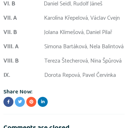
VI. B
Daniel Seidl, Rudolf Jáneš
VII. A
Karolína Křepelová, Václav Cvejn
VII. B
Jolana Klimešová, Daniel Pilař
VIII. A
Simona Bartáková, Nela Balintová
VIII. B
Tereza Štecherová, Nina Špůrová
IX.
Dorota Repová, Pavel Červinka
Share Now:
Comments are closed