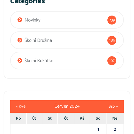
Categories
Novinky
739
Školní Družina
185
Školní Kukátko
107
Červen 2024
« Kvě
Srp »
Po
Út
St
Čt
Pá
So
Ne
1
2