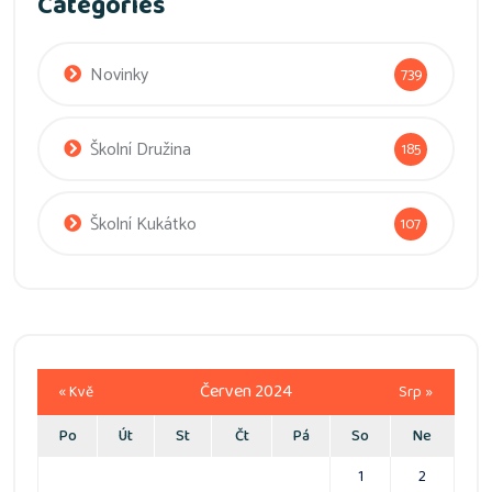
Categories
Novinky
739
Školní Družina
185
Školní Kukátko
107
Červen 2024
« Kvě
Srp »
Po
Út
St
Čt
Pá
So
Ne
1
2