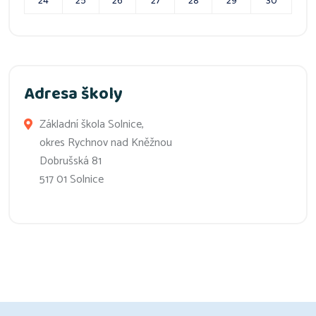
24
25
26
27
28
29
30
Adresa školy
Základní škola Solnice,
okres Rychnov nad Kněžnou
Dobrušská 81
517 01 Solnice