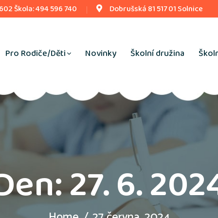
 602 Škola: 494 596 740
Dobrušská 81 517 01 Solnice
Pro Rodiče/Děti
Novinky
Školní družina
Školn
Den:
27. 6. 202
Home
27 června, 2024