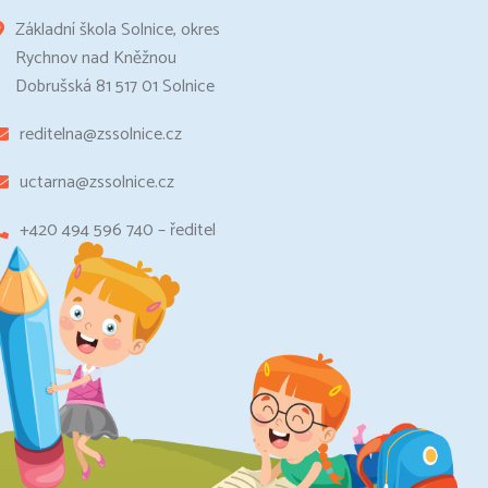
Základní škola Solnice, okres
Rychnov nad Kněžnou
Dobrušská 81 517 01 Solnice
reditelna@zssolnice.cz
uctarna@zssolnice.cz
+420 494 596 740 – ředitel