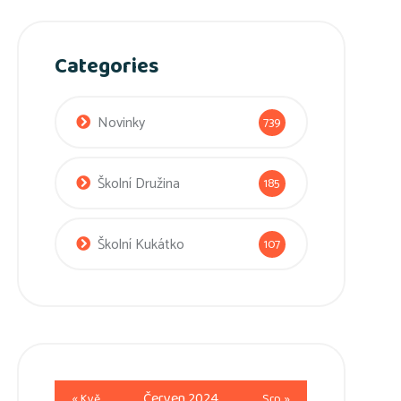
Categories
Novinky
739
Školní Družina
185
Školní Kukátko
107
Červen 2024
« Kvě
Srp »