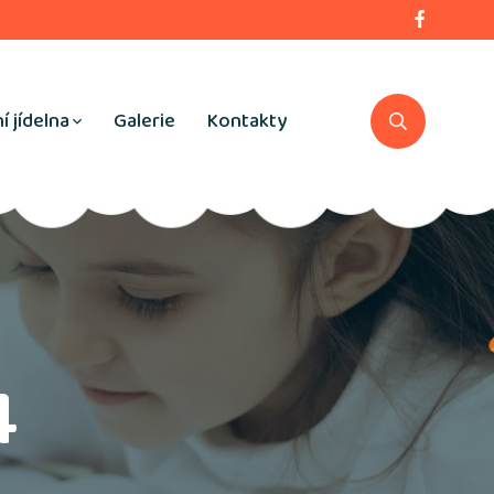
í jídelna
Galerie
Kontakty
4