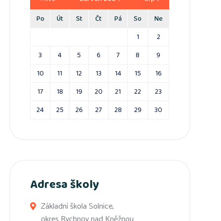
Po
Út
St
Čt
Pá
So
Ne
1
2
3
4
5
6
7
8
9
10
11
12
13
14
15
16
17
18
19
20
21
22
23
24
25
26
27
28
29
30
Adresa školy
Základní škola Solnice,
okres Rychnov nad Kněžnou